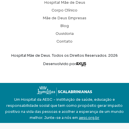
Hospital Mãe de Deus
Corpo Clínico
Mãe de Deus Empresas
Blog
Ouvidoria
Contato
Hospital Mãe de Deus. Todos os Direitos Reservados.
2026
Axysweb
Desenvolvido por
Um Hospital da AESC – instituição de saúde, educação e
responsabilidade social que tem como propósito gerar impacto
positivo na vida das pessoas e acolher a esperança de um mundo
melhor. Junte-se a nós em
aesc.org.br