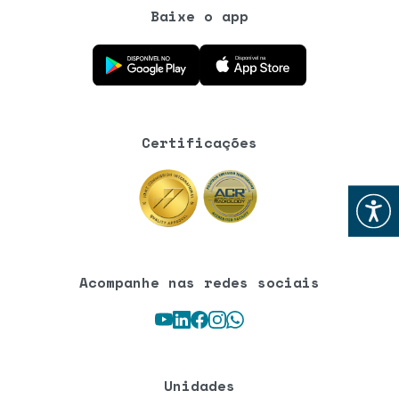
Baixe o app
Baixe o aplicativo na Google Play Store
Baixe o aplicativo na App Store
Certificações
Abrir
Acompanhe nas redes sociais
Youtube
LinkedIn
Facebook
Instagram
WhatsApp
Unidades