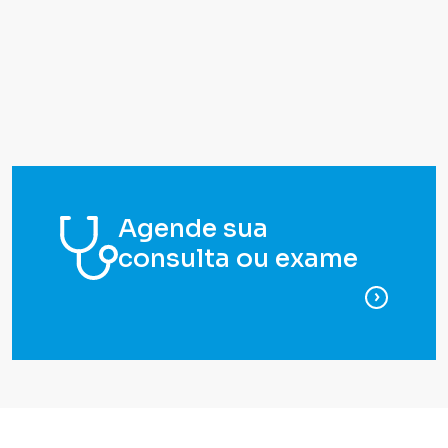
Agende sua
consulta ou exame
para ag