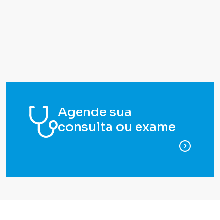
Agende sua
consulta ou exame
para ag