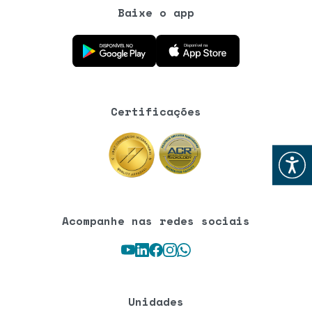
Baixe o app
Baixe o aplicativo na Google Play Store
Baixe o aplicativo na App Store
Certificações
Abrir
Acompanhe nas redes sociais
Youtube
LinkedIn
Facebook
Instagram
WhatsApp
Unidades