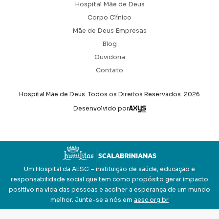
Hospital Mãe de Deus
Corpo Clínico
Mãe de Deus Empresas
Blog
Ouvidoria
Contato
Hospital Mãe de Deus. Todos os Direitos Reservados.
2026
Axysweb
Desenvolvido por
Um Hospital da AESC – instituição de saúde, educação e
responsabilidade social que tem como propósito gerar impacto
positivo na vida das pessoas e acolher a esperança de um mundo
melhor. Junte-se a nós em
aesc.org.br