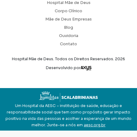
Hospital Mãe de Deus
Corpo Clínico
Mãe de Deus Empresas
Blog
Ouvidoria
Contato
Hospital Mãe de Deus. Todos os Direitos Reservados.
2026
Axysweb
Desenvolvido por
Um Hospital da AESC – instituição de saúde, educação e
responsabilidade social que tem como propósito gerar impacto
positivo na vida das pessoas e acolher a esperança de um mundo
melhor. Junte-se a nós em
aesc.org.br