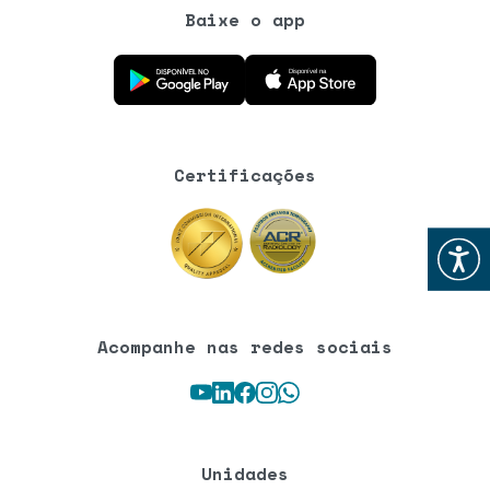
Baixe o app
Baixe o aplicativo na Google Play Store
Baixe o aplicativo na App Store
Certificações
Abrir
Acompanhe nas redes sociais
Youtube
LinkedIn
Facebook
Instagram
WhatsApp
Unidades