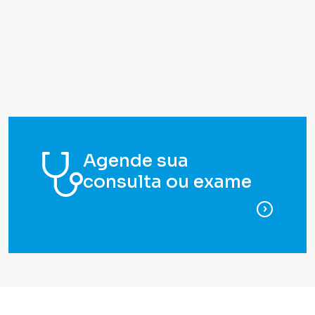
Agende sua
consulta ou exame
para ag