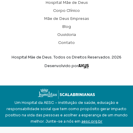
Hospital Mãe de Deus
Corpo Clínico
Mãe de Deus Empresas
Blog
Ouvidoria
Contato
Hospital Mãe de Deus. Todos os Direitos Reservados.
2026
Axysweb
Desenvolvido por
Um Hospital da AESC – instituição de saúde, educação e
responsabilidade social que tem como propósito gerar impacto
positivo na vida das pessoas e acolher a esperança de um mundo
melhor. Junte-se a nós em
aesc.org.br