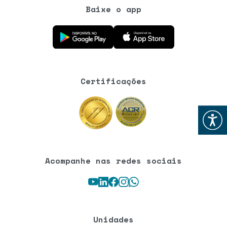
Baixe o app
Baixe o aplicativo na Google Play Store
Baixe o aplicativo na App Store
Certificações
Abrir
Acompanhe nas redes sociais
Youtube
LinkedIn
Facebook
Instagram
WhatsApp
Unidades