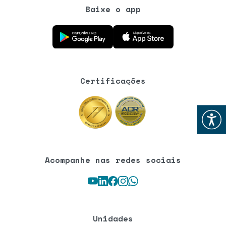
Baixe o app
Baixe o aplicativo na Google Play Store
Baixe o aplicativo na App Store
Certificações
Abrir
Acompanhe nas redes sociais
Youtube
LinkedIn
Facebook
Instagram
WhatsApp
Unidades