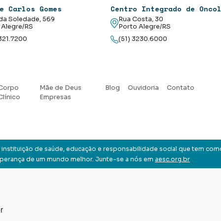
e Carlos Gomes
Centro Integrado de Onco
da Soledade, 569
Rua Costa, 30
 Alegre/RS
Porto Alegre/RS
3321.7200
(51) 3230.6000
Corpo
Mãe de Deus
Blog
Ouvidoria
Contato
Clínico
Empresas
instituição de saúde, educação e responsabilidade social que tem com
sperança de um mundo melhor. Junte-se a nós em
aesc.org.br
r