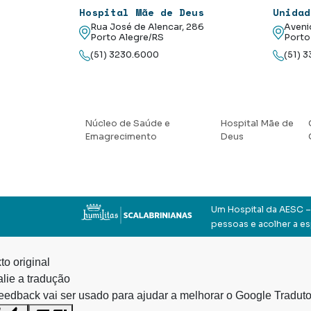
Hospital Mãe de Deus
Unidad
Rua José de Alencar, 286
Aveni
Porto Alegre/RS
Porto
(51) 3230.6000
(51) 
Núcleo de Saúde e
Hospital Mãe de
Emagrecimento
Deus
Um Hospital da AESC – 
pessoas e acolher a e
to original
lie a tradução
eedback vai ser usado para ajudar a melhorar o Google Traduto