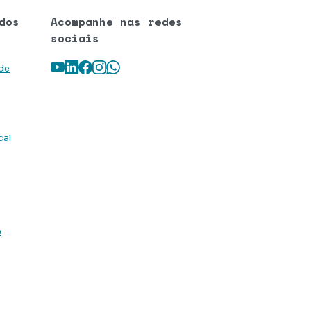
dos
Acompanhe nas redes
sociais
Youtube
LinkedIn
Facebook
Instagram
WhatsApp
 de
cal
e