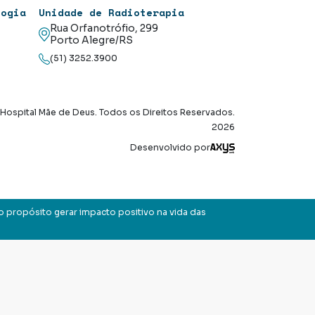
logia
Unidade de Radioterapia
Rua Orfanotrófio, 299
Porto Alegre/RS
(51) 3252.3900
Hospital Mãe de Deus. Todos os Direitos Reservados.
2026
Axysweb
Desenvolvido por
o propósito gerar impacto positivo na vida das