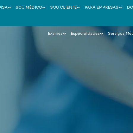
UISA
SOU MÉDICO
SOU CLIENTE
PARA EMPRESAS
DO
Exames
Especialidades
Serviços Mé