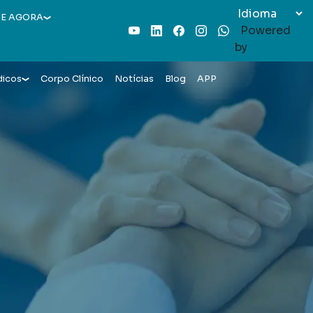
E AGORA
Powered
Youtube
LinkedIn
Facebook
Instagram
WhatsApp
by
dicos
Corpo Clínico
Notícias
Blog
APP