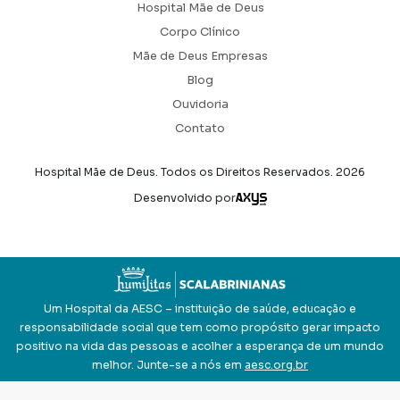
Hospital Mãe de Deus
Corpo Clínico
Mãe de Deus Empresas
Blog
Ouvidoria
Contato
Hospital Mãe de Deus. Todos os Direitos Reservados.
2026
Axysweb
Desenvolvido por
Um Hospital da AESC – instituição de saúde, educação e
responsabilidade social que tem como propósito gerar impacto
positivo na vida das pessoas e acolher a esperança de um mundo
melhor. Junte-se a nós em
aesc.org.br