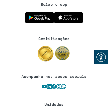
Baixe o app
Baixe o aplicativo na Google Play Store
Baixe o aplicativo na App Store
Certificações
Abrir
Acompanhe nas redes sociais
Youtube
LinkedIn
Facebook
Instagram
WhatsApp
Unidades