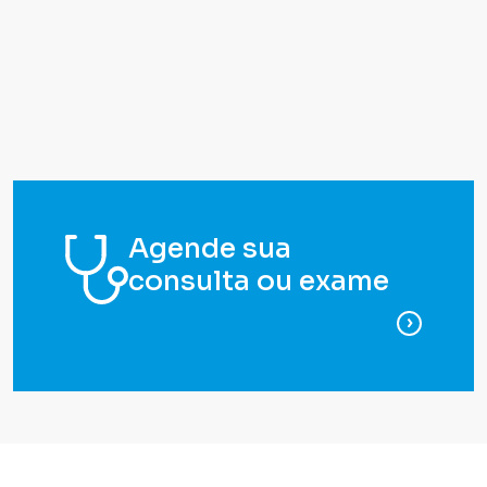
Agende sua
consulta ou exame
para ag