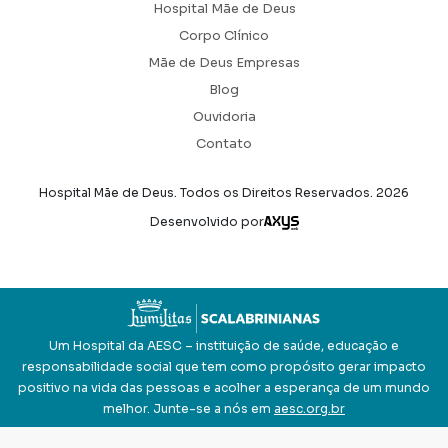
Hospital Mãe de Deus
Corpo Clínico
Mãe de Deus Empresas
Blog
Ouvidoria
Contato
Hospital Mãe de Deus. Todos os Direitos Reservados.
2026
Axysweb
Desenvolvido por
Um Hospital da AESC – instituição de saúde, educação e
responsabilidade social que tem como propósito gerar impacto
positivo na vida das pessoas e acolher a esperança de um mundo
melhor. Junte-se a nós em
aesc.org.br