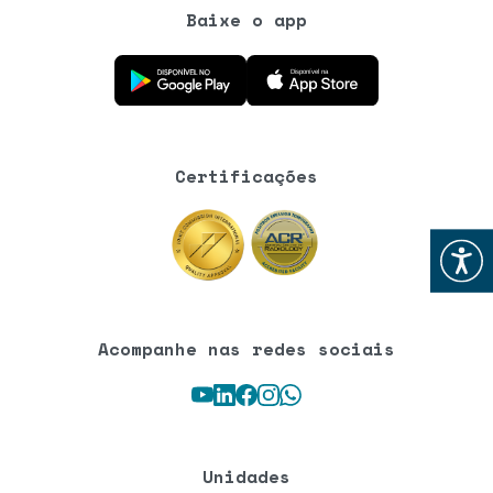
Baixe o app
Baixe o aplicativo na Google Play Store
Baixe o aplicativo na App Store
Certificações
Abrir
Acompanhe nas redes sociais
Youtube
LinkedIn
Facebook
Instagram
WhatsApp
Unidades