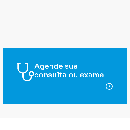
Agende sua
consulta ou exame
para ag