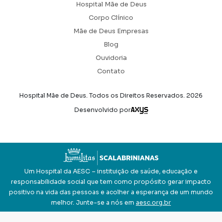
Hospital Mãe de Deus
Corpo Clínico
Mãe de Deus Empresas
Blog
Ouvidoria
Contato
Hospital Mãe de Deus. Todos os Direitos Reservados.
2026
Axysweb
Desenvolvido por
Um Hospital da AESC – instituição de saúde, educação e
responsabilidade social que tem como propósito gerar impacto
positivo na vida das pessoas e acolher a esperança de um mundo
melhor. Junte-se a nós em
aesc.org.br