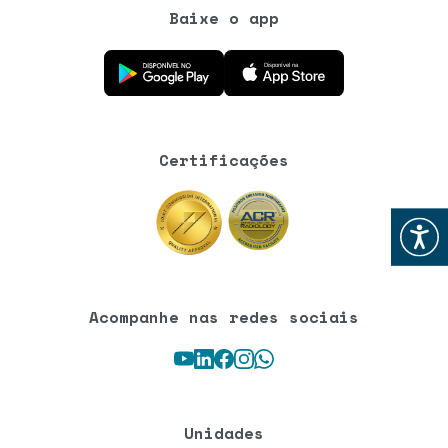
Baixe o app
Baixe o aplicativo na Google Play Store
Baixe o aplicativo na App Store
Certificações
Abrir
Acompanhe nas redes sociais
Youtube
LinkedIn
Facebook
Instagram
WhatsApp
Unidades