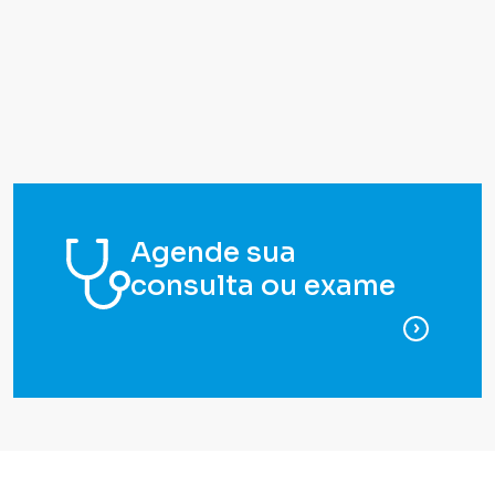
Agende sua
consulta ou exame
para ag