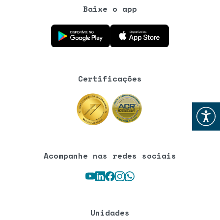
Baixe o app
Baixe o aplicativo na Google Play Store
Baixe o aplicativo na App Store
Certificações
Abrir
Acompanhe nas redes sociais
Youtube
LinkedIn
Facebook
Instagram
WhatsApp
Unidades