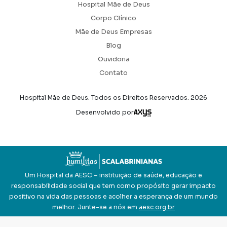
Hospital Mãe de Deus
Corpo Clínico
Mãe de Deus Empresas
Blog
Ouvidoria
Contato
Hospital Mãe de Deus. Todos os Direitos Reservados.
2026
Axysweb
Desenvolvido por
Um Hospital da AESC – instituição de saúde, educação e
responsabilidade social que tem como propósito gerar impacto
positivo na vida das pessoas e acolher a esperança de um mundo
melhor. Junte-se a nós em
aesc.org.br