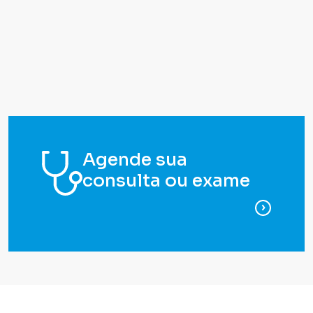
Agende sua
consulta ou exame
para ag