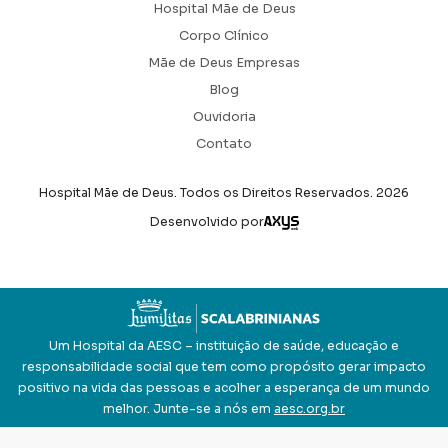
Hospital Mãe de Deus
Corpo Clínico
Mãe de Deus Empresas
Blog
Ouvidoria
Contato
Hospital Mãe de Deus. Todos os Direitos Reservados.
2026
Axysweb
Desenvolvido por
Um Hospital da AESC – instituição de saúde, educação e
responsabilidade social que tem como propósito gerar impacto
positivo na vida das pessoas e acolher a esperança de um mundo
melhor. Junte-se a nós em
aesc.org.br