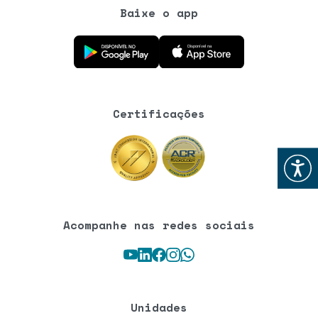
Baixe o app
Baixe o aplicativo na Google Play Store
Baixe o aplicativo na App Store
Certificações
Abrir
Acompanhe nas redes sociais
Youtube
LinkedIn
Facebook
Instagram
WhatsApp
Unidades