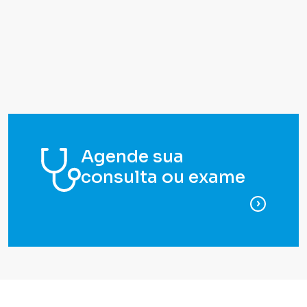
Agende sua
consulta ou exame
para ag