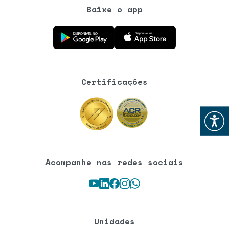
Baixe o app
Baixe o aplicativo na Google Play Store
Baixe o aplicativo na App Store
Certificações
Abrir
Acompanhe nas redes sociais
Youtube
LinkedIn
Facebook
Instagram
WhatsApp
Unidades