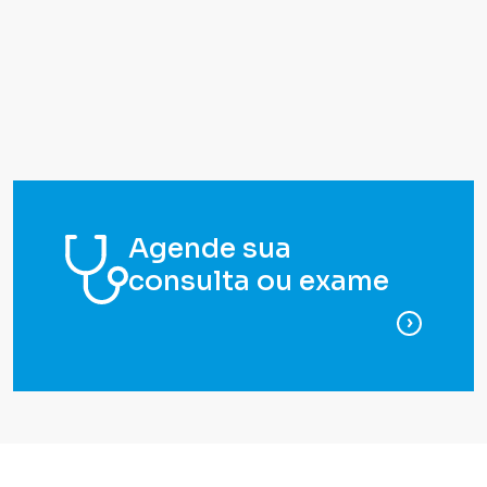
Agende sua
consulta ou exame
para ag