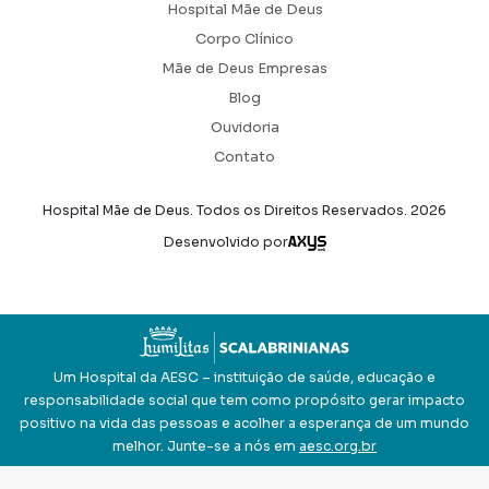
Hospital Mãe de Deus
Corpo Clínico
Mãe de Deus Empresas
Blog
Ouvidoria
Contato
Hospital Mãe de Deus. Todos os Direitos Reservados.
2026
Axysweb
Desenvolvido por
Um Hospital da AESC – instituição de saúde, educação e
responsabilidade social que tem como propósito gerar impacto
positivo na vida das pessoas e acolher a esperança de um mundo
melhor. Junte-se a nós em
aesc.org.br