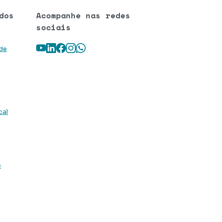
dos
Acompanhe nas redes
sociais
Youtube
LinkedIn
Facebook
Instagram
WhatsApp
 de
cal
e