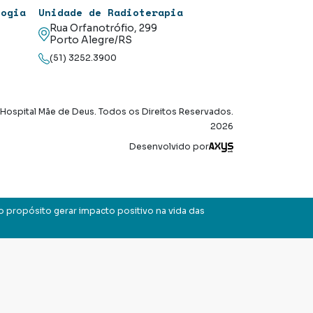
logia
Unidade de Radioterapia
Rua Orfanotrófio, 299
Porto Alegre/RS
(51) 3252.3900
Hospital Mãe de Deus. Todos os Direitos Reservados.
2026
Axysweb
Desenvolvido por
o propósito gerar impacto positivo na vida das