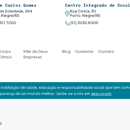
e Carlos Gomes
Centro Integrado de Onco
da Soledade, 569
Rua Costa, 30
 Alegre/RS
Porto Alegre/RS
3321.7200
(51) 3230.6000
Corpo
Mãe de Deus
Blog
Ouvidoria
Contato
Clínico
Empresas
instituição de saúde, educação e responsabilidade social que tem com
sperança de um mundo melhor. Junte-se a nós em
aesc.org.br
r