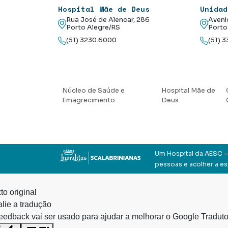
Hospital Mãe de Deus
Unidad
Rua José de Alencar, 286
Aveni
Porto Alegre/RS
Porto
(51) 3230.6000
(51) 
Núcleo de Saúde e
Hospital Mãe de
Emagrecimento
Deus
Um Hospital da AESC – 
pessoas e acolher a e
to original
lie a tradução
eedback vai ser usado para ajudar a melhorar o Google Traduto