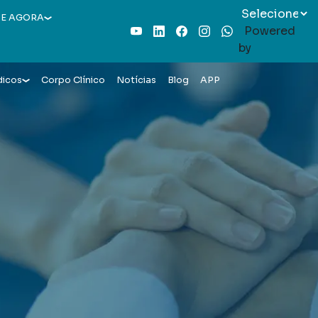
E AGORA
Powered
Youtube
LinkedIn
Facebook
Instagram
WhatsApp
by
dicos
Corpo Clínico
Notícias
Blog
APP