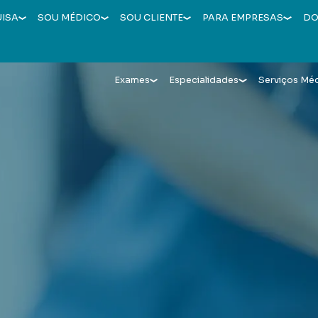
UISA
SOU MÉDICO
SOU CLIENTE
PARA EMPRESAS
DO
Exames
Especialidades
Serviços Mé