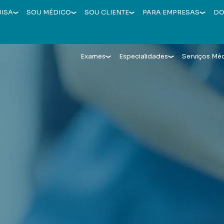
UISA
SOU MÉDICO
SOU CLIENTE
PARA EMPRESAS
DO
Exames
Especialidades
Serviços Mé