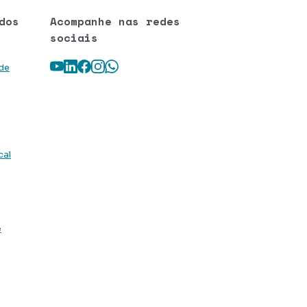
dos
Acompanhe nas redes
sociais
Youtube
LinkedIn
Facebook
Instagram
WhatsApp
 de
cal
e