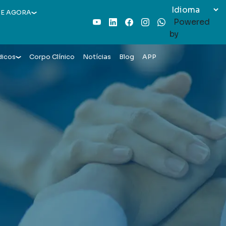
E AGORA
Powered
Youtube
LinkedIn
Facebook
Instagram
WhatsApp
by
dicos
Corpo Clínico
Notícias
Blog
APP