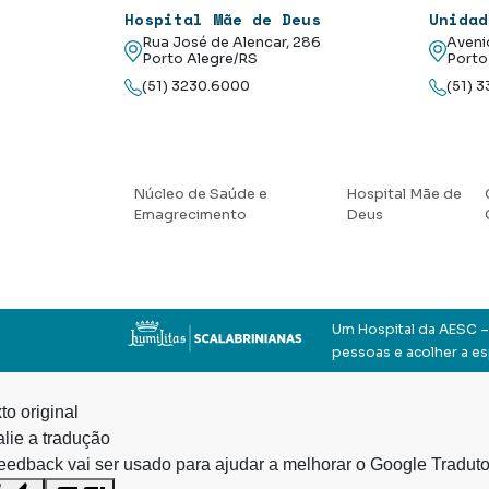
Hospital Mãe de Deus
Unidad
Rua José de Alencar, 286
Aveni
Porto Alegre/RS
Porto
(51) 3230.6000
(51) 
Núcleo de Saúde e
Hospital Mãe de
Emagrecimento
Deus
Um Hospital da AESC – 
pessoas e acolher a e
to original
lie a tradução
eedback vai ser usado para ajudar a melhorar o Google Traduto