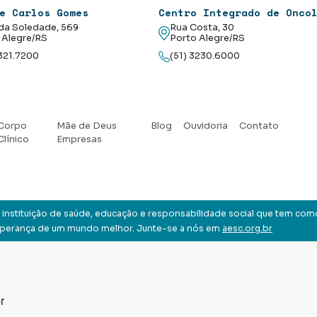
e Carlos Gomes
Centro Integrado de Onco
da Soledade, 569
Rua Costa, 30
 Alegre/RS
Porto Alegre/RS
3321.7200
(51) 3230.6000
Corpo
Mãe de Deus
Blog
Ouvidoria
Contato
Clínico
Empresas
instituição de saúde, educação e responsabilidade social que tem com
sperança de um mundo melhor. Junte-se a nós em
aesc.org.br
r