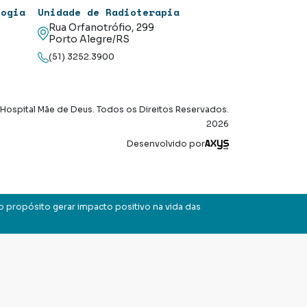
logia
Unidade de Radioterapia
Rua Orfanotrófio, 299
Porto Alegre/RS
(51) 3252.3900
Hospital Mãe de Deus. Todos os Direitos Reservados.
2026
Axysweb
Desenvolvido por
o propósito gerar impacto positivo na vida das