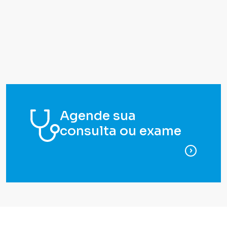
Agende sua
consulta ou exame
para ag