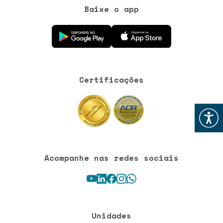
Baixe o app
Baixe o aplicativo na Google Play Store
Baixe o aplicativo na App Store
Certificações
Abrir
Acompanhe nas redes sociais
Youtube
LinkedIn
Facebook
Instagram
WhatsApp
Unidades