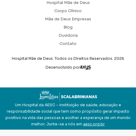
Hospital Mãe de Deus
Corpo Clínico
Mãe de Deus Empresas
Blog
Ouvidoria
Contato
Hospital Mãe de Deus. Todos os Direitos Reservados.
2026
Axysweb
Desenvolvido por
Um Hospital da AESC – instituição de saúde, educação e
responsabilidade social que tem como propósito gerar impacto
positivo na vida das pessoas e acolher a esperança de um mundo
melhor. Junte-se a nós em
aesc.org.br