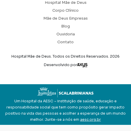
Hospital Mãe de Deus
Corpo Clínico
Mãe de Deus Empresas
Blog
Ouvidoria
Contato
Hospital Mãe de Deus. Todos os Direitos Reservados.
2026
Axysweb
Desenvolvido por
Um Hospital da AESC – instituição de saúde, educação e
responsabilidade social que tem como propósito gerar impacto
positivo na vida das pessoas e acolher a esperança de um mundo
melhor. Junte-se a nós em
aesc.org.br