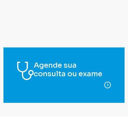
Agende sua
consulta ou exame
para ag