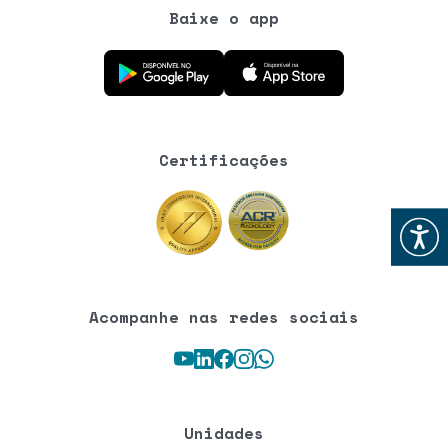
Baixe o app
Baixe o aplicativo na Google Play Store
Baixe o aplicativo na App Store
Certificações
Abrir
Acompanhe nas redes sociais
Youtube
LinkedIn
Facebook
Instagram
WhatsApp
Unidades