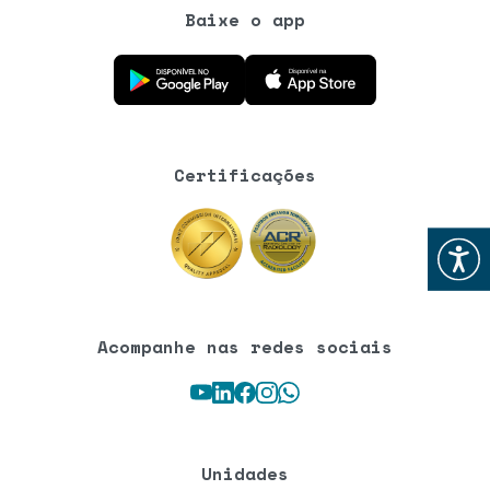
Baixe o app
Baixe o aplicativo na Google Play Store
Baixe o aplicativo na App Store
Certificações
Abrir
Acompanhe nas redes sociais
Youtube
LinkedIn
Facebook
Instagram
WhatsApp
Unidades