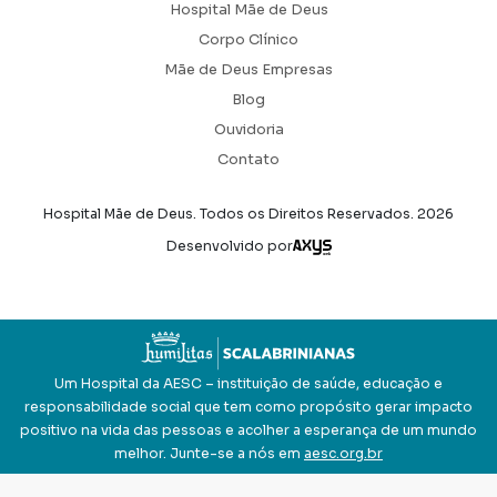
Hospital Mãe de Deus
Corpo Clínico
Mãe de Deus Empresas
Blog
Ouvidoria
Contato
Hospital Mãe de Deus. Todos os Direitos Reservados.
2026
Axysweb
Desenvolvido por
Um Hospital da AESC – instituição de saúde, educação e
responsabilidade social que tem como propósito gerar impacto
positivo na vida das pessoas e acolher a esperança de um mundo
melhor. Junte-se a nós em
aesc.org.br