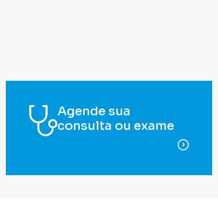
Agende sua
consulta ou exame
para ag