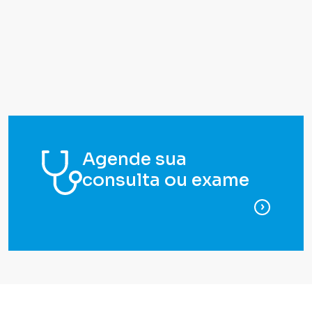
Agende sua
consulta ou exame
para ag