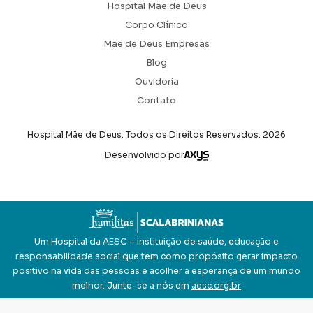
Hospital Mãe de Deus
Corpo Clínico
Mãe de Deus Empresas
Blog
Ouvidoria
Contato
Hospital Mãe de Deus. Todos os Direitos Reservados.
2026
Axysweb
Desenvolvido por
Um Hospital da AESC – instituição de saúde, educação e
responsabilidade social que tem como propósito gerar impacto
positivo na vida das pessoas e acolher a esperança de um mundo
melhor. Junte-se a nós em
aesc.org.br