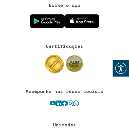
Baixe o app
Baixe o aplicativo na Google Play Store
Baixe o aplicativo na App Store
Certificações
Abrir
Acompanhe nas redes sociais
Youtube
LinkedIn
Facebook
Instagram
WhatsApp
Unidades