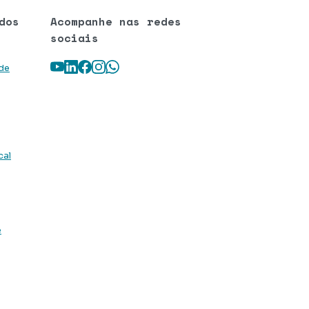
dos
Acompanhe nas redes
sociais
Youtube
LinkedIn
Facebook
Instagram
WhatsApp
 de
cal
e