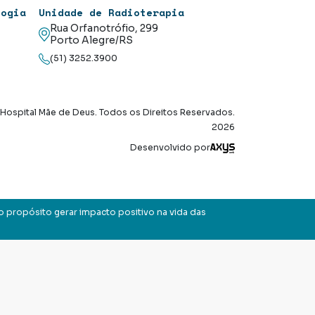
logia
Unidade de Radioterapia
Rua Orfanotrófio, 299
Porto Alegre/RS
(51) 3252.3900
Hospital Mãe de Deus. Todos os Direitos Reservados.
2026
Axysweb
Desenvolvido por
o propósito gerar impacto positivo na vida das