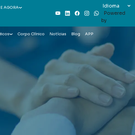
E AGORA
Powered
Youtube
LinkedIn
Facebook
Instagram
WhatsApp
by
dicos
Corpo Clínico
Notícias
Blog
APP