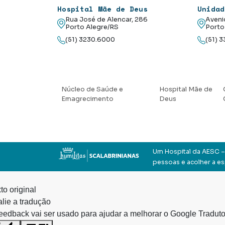
Hospital Mãe de Deus
Unidad
Rua José de Alencar, 286
Aveni
Porto Alegre/RS
Porto
(51) 3230.6000
(51) 
Núcleo de Saúde e
Hospital Mãe de
Emagrecimento
Deus
Um Hospital da AESC – 
pessoas e acolher a e
to original
lie a tradução
eedback vai ser usado para ajudar a melhorar o Google Traduto