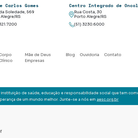
e Carlos Gomes
Centro Integrado de Onco
da Soledade, 569
Rua Costa, 30
 Alegre/RS
Porto Alegre/RS
3321.7200
(51) 3230.6000
Corpo
Mãe de Deus
Blog
Ouvidoria
Contato
Clínico
Empresas
instituição de saúde, educação e responsabilidade social que tem com
sperança de um mundo melhor. Junte-se a nós em
aesc.org.br
r