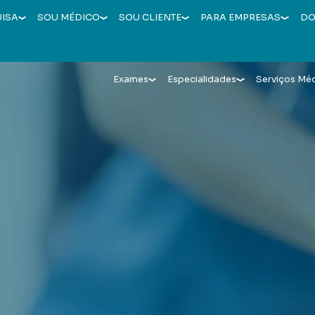
UISA
SOU MÉDICO
SOU CLIENTE
PARA EMPRESAS
DO
Exames
Especialidades
Serviços Mé