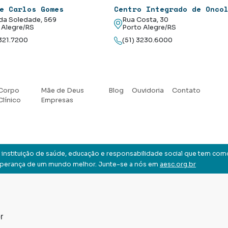
e Carlos Gomes
Centro Integrado de Onco
da Soledade, 569
Rua Costa, 30
 Alegre/RS
Porto Alegre/RS
3321.7200
(51) 3230.6000
Corpo
Mãe de Deus
Blog
Ouvidoria
Contato
Clínico
Empresas
instituição de saúde, educação e responsabilidade social que tem com
sperança de um mundo melhor. Junte-se a nós em
aesc.org.br
r