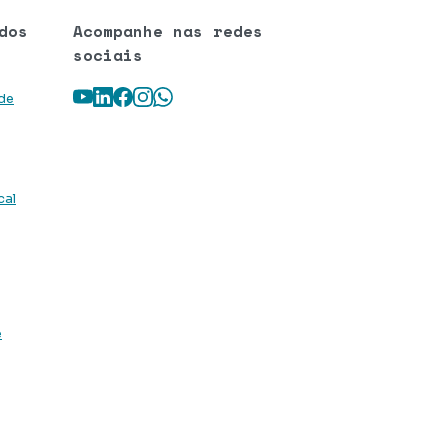
dos
Acompanhe nas redes
sociais
Youtube
LinkedIn
Facebook
Instagram
WhatsApp
 de
cal
e