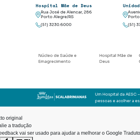
Hospital Mãe de Deus
Unidad
Rua José de Alencar, 286
Aveni
Porto Alegre/RS
Porto
(51) 3230.6000
(51) 
Núcleo de Saúde e
Hospital Mãe de
Emagrecimento
Deus
Um Hospital da AESC – 
pessoas e acolher a e
to original
lie a tradução
eedback vai ser usado para ajudar a melhorar o Google Traduto