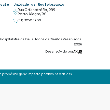
logia
Unidade de Radioterapia
Rua Orfanotrófio, 299
Porto Alegre/RS
(51) 3252.3900
Hospital Mãe de Deus. Todos os Direitos Reservados.
2026
Axysweb
Desenvolvido por
o propósito gerar impacto positivo na vida das