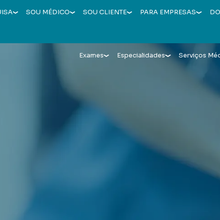
UISA
SOU MÉDICO
SOU CLIENTE
PARA EMPRESAS
DO
Exames
Especialidades
Serviços Mé