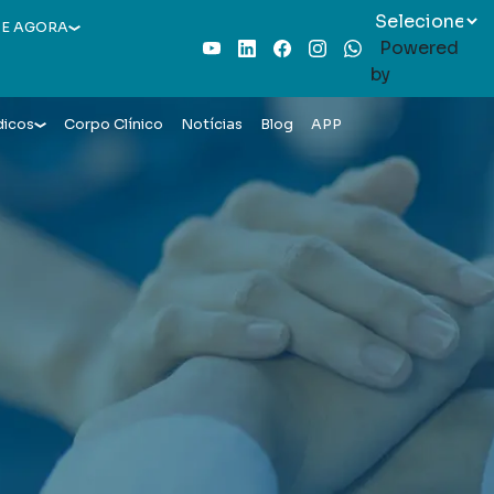
E AGORA
Powered
Youtube
LinkedIn
Facebook
Instagram
WhatsApp
by
dicos
Corpo Clínico
Notícias
Blog
APP