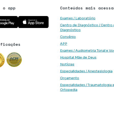
e o app
Conteúdos mais acessa
 aplicativo na Google Play Store
Baixe o aplicativo na App Store
Exames / Laboratório
Centro de Diagnóstico / Centro
Diagnóstico
Convênio
ificações
APP
Exames / Audiometria Tonal e Vo
Hospital Mãe de Deus
Notícias
Especialidades / Anestesiologia
Orçamento
Especialidades / Traumatologia 
Ortopedia