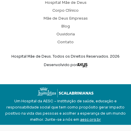
Hospital Mãe de Deus
Corpo Clínico
Mãe de Deus Empresas
Blog
Ouvidoria
Contato
Hospital Mãe de Deus. Todos os Direitos Reservados.
2026
Axysweb
Desenvolvido por
Um Hospital da AESC – instituição de saúde, educação e
responsabilidade social que tem como propósito gerar impacto
positivo na vida das pessoas e acolher a esperança de um mundo
melhor. Junte-se a nós em
aesc.org.br