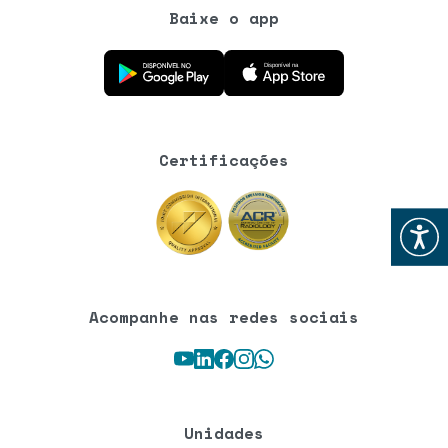
Baixe o app
Baixe o aplicativo na Google Play Store
Baixe o aplicativo na App Store
Certificações
Abrir
Acompanhe nas redes sociais
Youtube
LinkedIn
Facebook
Instagram
WhatsApp
Unidades