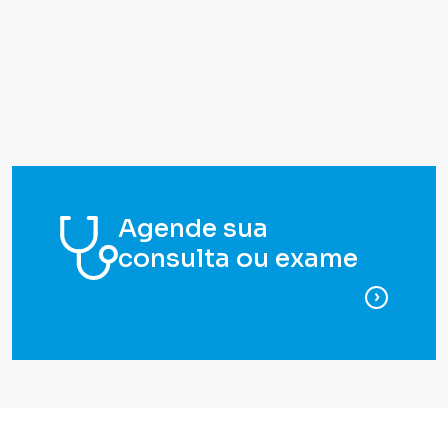
Agende sua
consulta ou exame
para ag