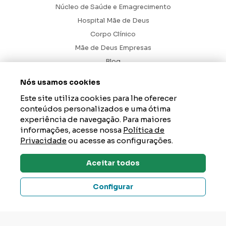
Núcleo de Saúde e Emagrecimento
Hospital Mãe de Deus
Corpo Clínico
Mãe de Deus Empresas
Blog
Ouvidoria
Nós usamos cookies
Contato
Este site utiliza cookies para lhe oferecer
conteúdos personalizados e uma ótima
Hospital Mãe de Deus. Todos os Direitos Reservados.
2026
experiência de navegação. Para maiores
Axysweb
Desenvolvido por
informações, acesse nossa
Política de
Privacidade
ou acesse as configurações.
Aceitar todos
Dúvidas? Tire Aqui
Configurar
Um Hospital da AESC – instituição de saúde, educação e
responsabilidade social que tem como propósito gerar impacto
positivo na vida das pessoas e acolher a esperança de um mundo
melhor. Junte-se a nós em
aesc.org.br