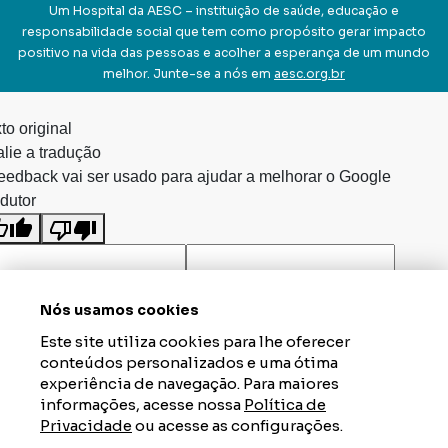
Um Hospital da AESC – instituição de saúde, educação e
responsabilidade social que tem como propósito gerar impacto
positivo na vida das pessoas e acolher a esperança de um mundo
melhor. Junte-se a nós em
aesc.org.br
to original
lie a tradução
eedback vai ser usado para ajudar a melhorar o Google
dutor
Nós usamos cookies
Este site utiliza cookies para lhe oferecer
conteúdos personalizados e uma ótima
experiência de navegação. Para maiores
informações, acesse nossa
Política de
Privacidade
ou acesse as configurações.