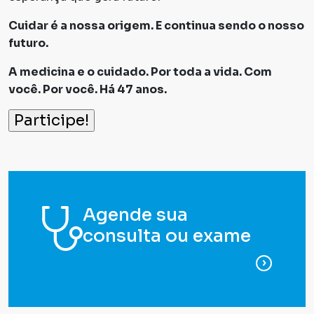
Cuidar é a nossa origem. E continua sendo o nosso
futuro.
A medicina e o cuidado. Por toda a vida. Com
você. Por você. Há 47 anos.
Agende sua
consulta ou exame
para ag