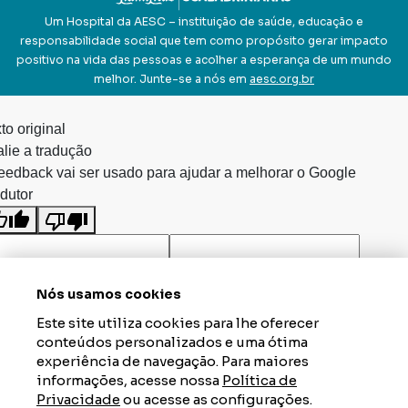
Um Hospital da AESC – instituição de saúde, educação e
responsabilidade social que tem como propósito gerar impacto
positivo na vida das pessoas e acolher a esperança de um mundo
melhor. Junte-se a nós em
aesc.org.br
to original
lie a tradução
eedback vai ser usado para ajudar a melhorar o Google
dutor
Nós usamos cookies
Este site utiliza cookies para lhe oferecer
conteúdos personalizados e uma ótima
experiência de navegação. Para maiores
informações, acesse nossa
Política de
Privacidade
ou acesse as configurações.