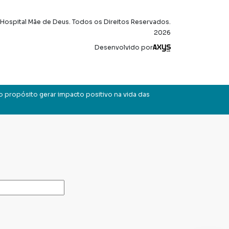
Hospital Mãe de Deus. Todos os Direitos Reservados.
2026
Axysweb
Desenvolvido por
o propósito gerar impacto positivo na vida das