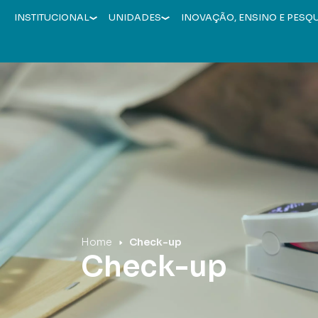
INSTITUCIONAL
UNIDADES
INOVAÇÃO, ENSINO E PESQ
Hospital Mãe de Deus
Home
Check-up
Check-up