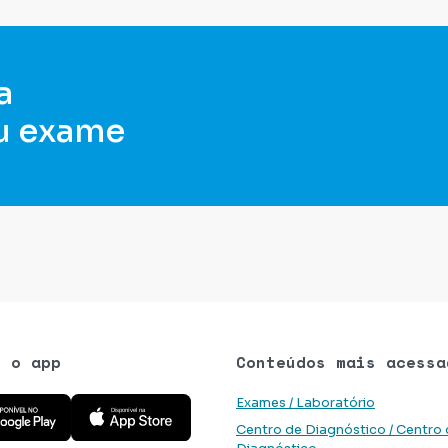
a
u exame
e o app
Conteúdos mais acessa
 aplicativo na Google Play Store
Baixe o aplicativo na App Store
Exames / Laboratório
Centro de Diagnóstico / Centro