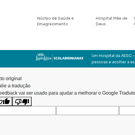
Núcleo de Saúde e
Hospital Mãe de
Emagrecimento
Deus
Um Hospital da AESC – 
pessoas e acolher a e
to original
lie a tradução
eedback vai ser usado para ajudar a melhorar o Google Traduto