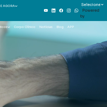
E AGORA
Powered
Youtube
LinkedIn
Facebook
Instagram
WhatsApp
by
dicos
Corpo Clínico
Notícias
Blog
APP