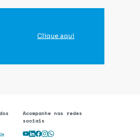
Clique aqui
para agendar seu exame
dos
Acompanhe nas redes
sociais
Youtube
LinkedIn
Facebook
Instagram
WhatsApp
 de