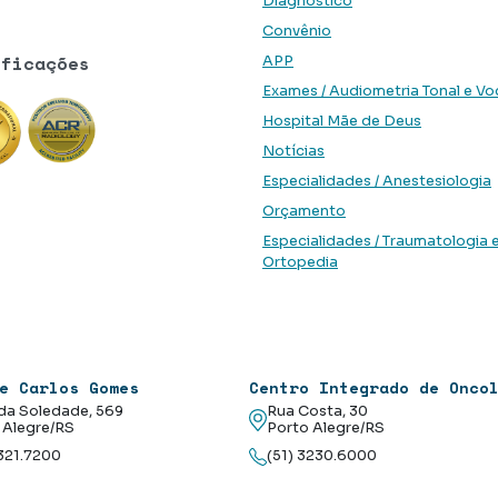
Diagnóstico
Convênio
ificações
APP
Exames / Audiometria Tonal e Vo
Hospital Mãe de Deus
Notícias
Especialidades / Anestesiologia
Orçamento
Especialidades / Traumatologia 
Ortopedia
e Carlos Gomes
Centro Integrado de Onco
da Soledade, 569
Rua Costa, 30
 Alegre/RS
Porto Alegre/RS
3321.7200
(51) 3230.6000