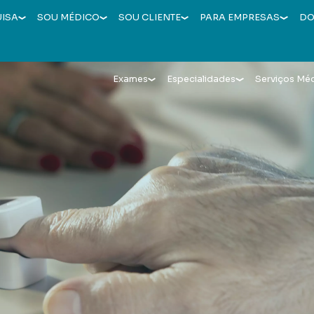
UISA
SOU MÉDICO
SOU CLIENTE
PARA EMPRESAS
DO
Exames
Especialidades
Serviços Mé