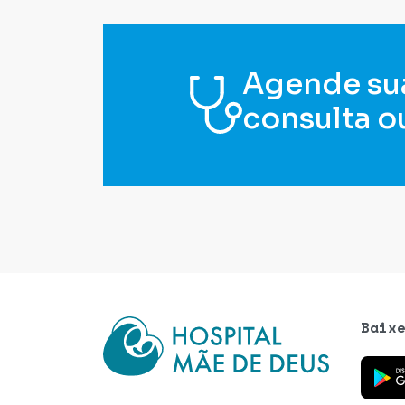
Agende su
consulta o
Baix
Baixe o