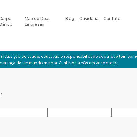
Corpo
Mãe de Deus
Blog
Ouvidoria
Contato
Clínico
Empresas
instituição de saúde, educação e responsabilidade social que tem com
sperança de um mundo melhor. Junte-se a nós em
aesc.org.br
r