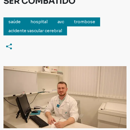
SER COMBATIDO
saúde
hospital
avc
trombose
acidente vascular cerebral