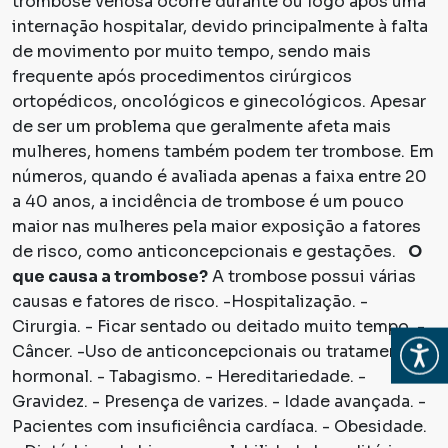
trombose venosa ocorre durante ou logo após uma
internação hospitalar, devido principalmente à falta
de movimento por muito tempo, sendo mais
frequente após procedimentos cirúrgicos
ortopédicos, oncológicos e ginecológicos. Apesar
de ser um problema que geralmente afeta mais
mulheres, homens também podem ter trombose. Em
números, quando é avaliada apenas a faixa entre 20
a 40 anos, a incidência de trombose é um pouco
maior nas mulheres pela maior exposição a fatores
de risco, como anticoncepcionais e gestações.
O
que causa a trombose?
A trombose possui várias
causas e fatores de risco. -Hospitalização. -
Cirurgia. - Ficar sentado ou deitado muito tempo. -
Abrir
Câncer. -Uso de anticoncepcionais ou tratamento
hormonal. - Tabagismo. - Hereditariedade. -
Gravidez. - Presença de varizes. - Idade avançada. -
Pacientes com insuficiência cardíaca. - Obesidade.