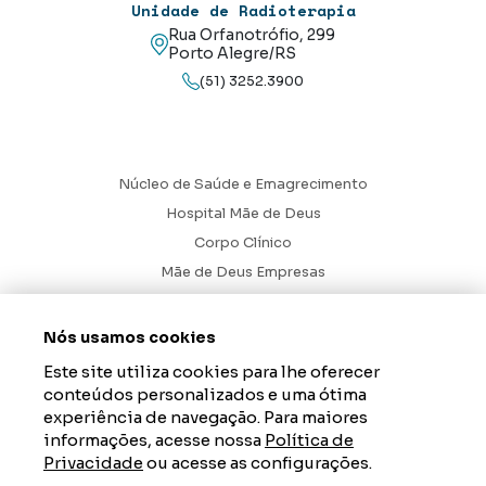
Unidade de Radioterapia
Rua Orfanotrófio, 299
Porto Alegre/RS
(51) 3252.3900
Núcleo de Saúde e Emagrecimento
Hospital Mãe de Deus
Corpo Clínico
Mãe de Deus Empresas
Blog
Ouvidoria
Nós usamos cookies
Contato
Este site utiliza cookies para lhe oferecer
conteúdos personalizados e uma ótima
Hospital Mãe de Deus. Todos os Direitos Reservados.
2026
experiência de navegação. Para maiores
informações, acesse nossa
Política de
Axysweb
Desenvolvido por
Privacidade
ou acesse as configurações.