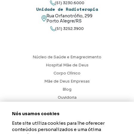
(51) 3230.6000
Unidade de Radioterapia
Rua Orfanotrófio, 299
Porto Alegre/RS
(51) 3252.3900
Núcleo de Saúde e Emagrecimento
Hospital Mãe de Deus
Corpo Clínico
Mãe de Deus Empresas
Blog
Ouvidoria
Contato
Nós usamos cookies
Hospital Mãe de Deus. Todos os Direitos Reservados.
2026
Este site utiliza cookies para lhe oferecer
Axysweb
Desenvolvido por
conteúdos personalizados e uma ótima