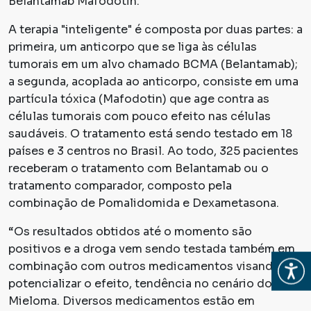
Belantamab Mafodotin.
A terapia "inteligente" é composta por duas partes: a
primeira, um anticorpo que se liga às células
tumorais em um alvo chamado BCMA (Belantamab);
a segunda, acoplada ao anticorpo, consiste em uma
partícula tóxica (Mafodotin) que age contra as
células tumorais com pouco efeito nas células
saudáveis. O tratamento está sendo testado em 18
países e 3 centros no Brasil. Ao todo, 325 pacientes
receberam o tratamento com Belantamab ou o
tratamento comparador, composto pela
combinação de Pomalidomida e Dexametasona.
“Os resultados obtidos até o momento são
positivos e a droga vem sendo testada também em
Abrir
combinação com outros medicamentos visando
potencializar o efeito, tendência no cenário do
Mieloma. Diversos medicamentos estão em