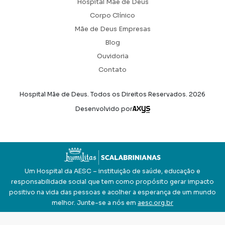
Hospital Mãe de Deus
Corpo Clínico
Mãe de Deus Empresas
Blog
Ouvidoria
Contato
Hospital Mãe de Deus. Todos os Direitos Reservados.
2026
Axysweb
Desenvolvido por
Um Hospital da AESC – instituição de saúde, educação e
responsabilidade social que tem como propósito gerar impacto
positivo na vida das pessoas e acolher a esperança de um mundo
melhor. Junte-se a nós em
aesc.org.br