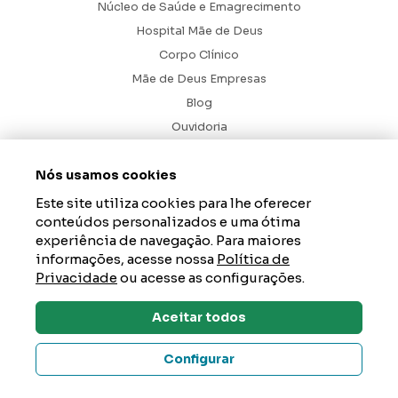
Núcleo de Saúde e Emagrecimento
Hospital Mãe de Deus
Corpo Clínico
Mãe de Deus Empresas
Blog
Ouvidoria
Contato
Nós usamos cookies
Hospital Mãe de Deus. Todos os Direitos Reservados.
2026
Este site utiliza cookies para lhe oferecer
Axysweb
Desenvolvido por
conteúdos personalizados e uma ótima
experiência de navegação. Para maiores
informações, acesse nossa
Política de
Privacidade
ou acesse as configurações.
Aceitar todos
Um Hospital da AESC – instituição de saúde, educação e
Dúvidas? Tire Aqui
responsabilidade social que tem como propósito gerar impacto
Configurar
positivo na vida das pessoas e acolher a esperança de um mundo
melhor. Junte-se a nós em
aesc.org.br