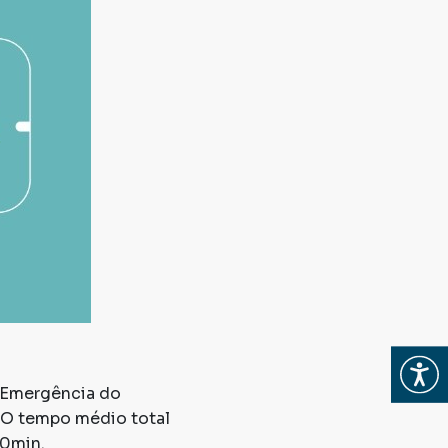
Abrir
a Emergência do
. O tempo médio total
40min.