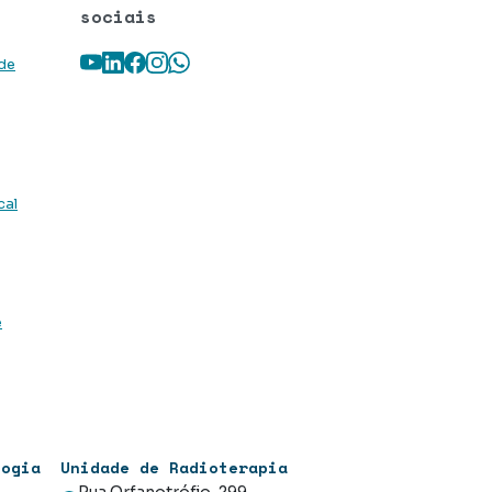
sociais
Youtube
LinkedIn
Facebook
Instagram
WhatsApp
 de
cal
e
logia
Unidade de Radioterapia
Rua Orfanotrófio, 299