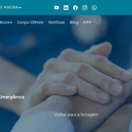
Youtube
LinkedIn
Facebook
Instagram
WhatsApp
E AGORA
dicos
Corpo Clínico
Notícias
Blog
APP
 Emergência
Voltar para a listagem