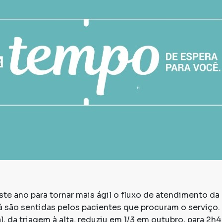
te ano para tornar mais ágil o fluxo de atendimento d
á são sentidas pelos pacientes que procuram o serviço
, da triagem à alta, reduziu em 1/3 em outubro, para 2h