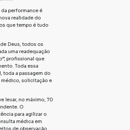
a da performance é
 nova realidade do
mos que tempo é tudo
 de Deus, todos os
zada uma readequação
”, profissional que
mento. Toda essa
l, toda a passagem do
 médico, solicitação e
e levar, no máximo, 70
endente. O
ncia para agilizar o
onsulta médica em
eitos de observação