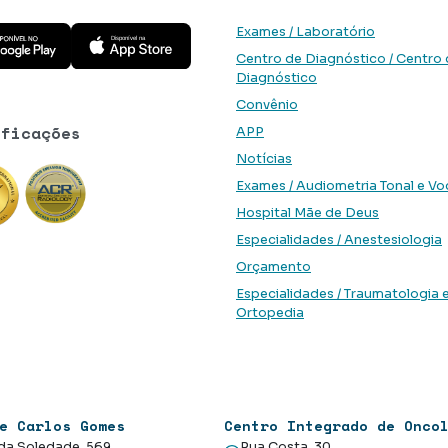
 aplicativo na Google Play Store
Baixe o aplicativo na App Store
Exames / Laboratório
Centro de Diagnóstico / Centro
Diagnóstico
Convênio
ificações
APP
Notícias
Exames / Audiometria Tonal e Vo
Hospital Mãe de Deus
Especialidades / Anestesiologia
Orçamento
Especialidades / Traumatologia 
Ortopedia
e Carlos Gomes
Centro Integrado de Onco
da Soledade, 569
Rua Costa, 30