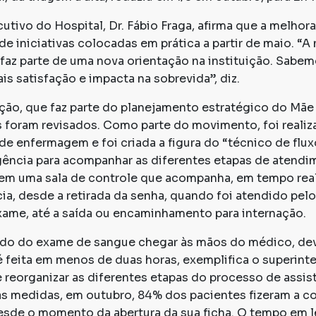
tivo do Hospital, Dr. Fábio Fraga, afirma que a melhor
de iniciativas colocadas em prática a partir de maio. “A
az parte de uma nova orientação na instituição. Sabe
is satisfação e impacta na sobrevida”, diz.
ução, que faz parte do planejamento estratégico do Mãe
 foram revisados. Como parte do movimento, foi reali
e enfermagem e foi criada a figura do “técnico de fluxo
gência para acompanhar as diferentes etapas de atendi
 em uma sala de controle que acompanha, em tempo rea
a, desde a retirada da senha, quando foi atendido pelo
ame, até a saída ou encaminhamento para internação.
audo do exame de sangue chegar às mãos do médico, dev
é feita em menos de duas horas, exemplifica o superint
eorganizar as diferentes etapas do processo de assistê
s medidas, em outubro, 84% dos pacientes fizeram a c
sde o momento da abertura da sua ficha. O tempo em l