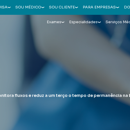
UISA
SOU MÉDICO
SOU CLIENTE
PARA EMPRESAS
DO
Exames
Especialidades
Serviços Mé
nitora fluxos e reduz a um terço o tempo de permanência na