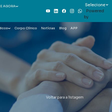
E AGORA
Powered
Youtube
LinkedIn
Facebook
Instagram
WhatsApp
by
dicos
Corpo Clínico
Notícias
Blog
APP
Voltar para a listagem