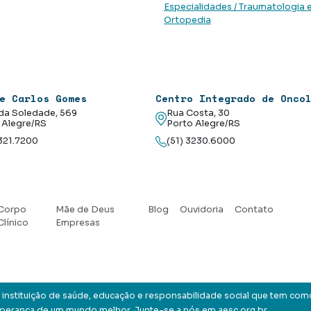
Especialidades / Traumatologia 
Ortopedia
e Carlos Gomes
Centro Integrado de Onco
da Soledade, 569
Rua Costa, 30
 Alegre/RS
Porto Alegre/RS
3321.7200
(51) 3230.6000
Corpo
Mãe de Deus
Blog
Ouvidoria
Contato
Clínico
Empresas
instituição de saúde, educação e responsabilidade social que tem com
sperança de um mundo melhor. Junte-se a nós em
aesc.org.br