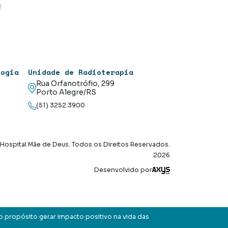
e
logia
Unidade de Radioterapia
Rua Orfanotrófio, 299
Porto Alegre/RS
(51) 3252.3900
Hospital Mãe de Deus. Todos os Direitos Reservados.
2026
Axysweb
Desenvolvido por
o propósito gerar impacto positivo na vida das