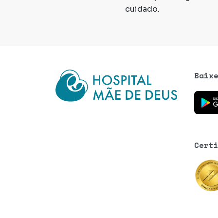
cuidado.
Baix
Baixe o
Cert