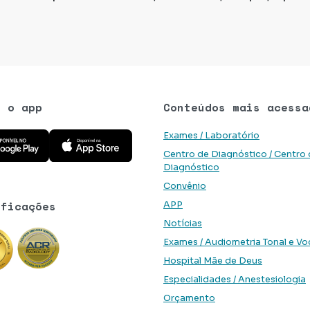
e o app
Conteúdos mais acessa
 aplicativo na Google Play Store
Baixe o aplicativo na App Store
Exames / Laboratório
Centro de Diagnóstico / Centro
Diagnóstico
Convênio
ificações
APP
Notícias
Exames / Audiometria Tonal e Vo
Hospital Mãe de Deus
Especialidades / Anestesiologia
Orçamento