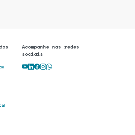
dos
Acompanhe nas redes
sociais
Youtube
LinkedIn
Facebook
Instagram
WhatsApp
 de
cal