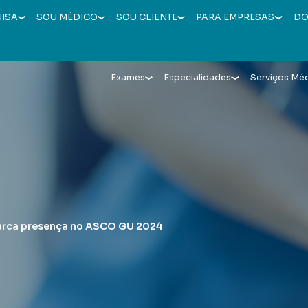
UISA
SOU MÉDICO
SOU CLIENTE
PARA EMPRESAS
DO
Exames
Especialidades
Serviços Mé
arca presença no ASCO GU 2024