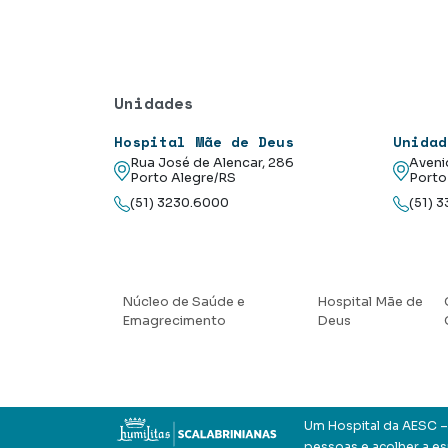
Unidades
Hospital Mãe de Deus
Unidad
Rua José de Alencar, 286
Aveni
Porto Alegre/RS
Porto
(51) 3230.6000
(51) 
Núcleo de Saúde e
Hospital Mãe de
Emagrecimento
Deus
Um Hospital da AESC – 
pessoas e acolher a e