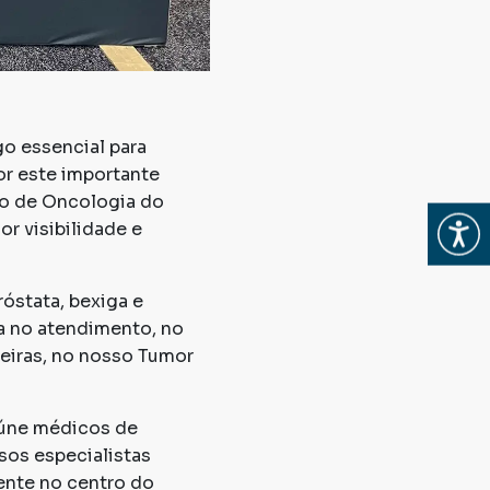
go essencial para
or este importante
do de Oncologia do
Abrir
r visibilidade e
óstata, bexiga e
a no atendimento, no
eiras, no nosso Tumor
eúne médicos de
sos especialistas
ente no centro do