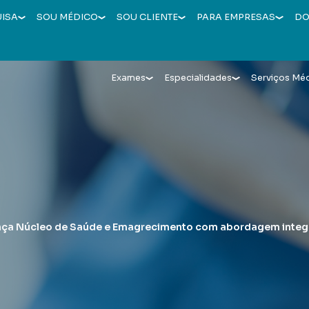
UISA
SOU MÉDICO
SOU CLIENTE
PARA EMPRESAS
DO
Exames
Especialidades
Serviços Mé
ança Núcleo de Saúde e Emagrecimento com abordagem integ