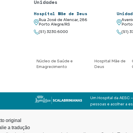
Unidades
Hospital Mãe de Deus
Unidad
Rua José de Alencar, 286
Aveni
Porto Alegre/RS
Porto
(51) 3230.6000
(51) 
Núcleo de Saúde e
Hospital Mãe de
Emagrecimento
Deus
Um Hospital da AESC – 
pessoas e acolher a e
to original
lie a tradução