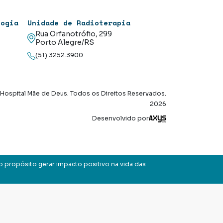
logia
Unidade de Radioterapia
Rua Orfanotrófio, 299
Porto Alegre/RS
(51) 3252.3900
Hospital Mãe de Deus. Todos os Direitos Reservados.
2026
Axysweb
Desenvolvido por
o propósito gerar impacto positivo na vida das