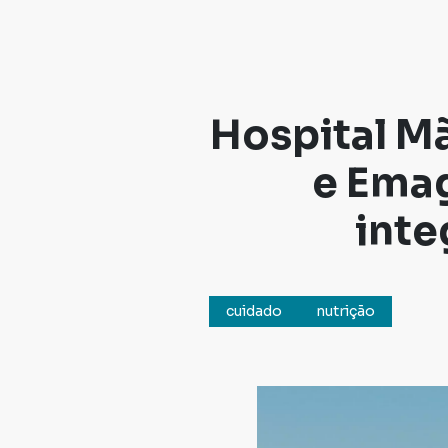
Hospital M
e Ema
inte
cuidado
nutrição