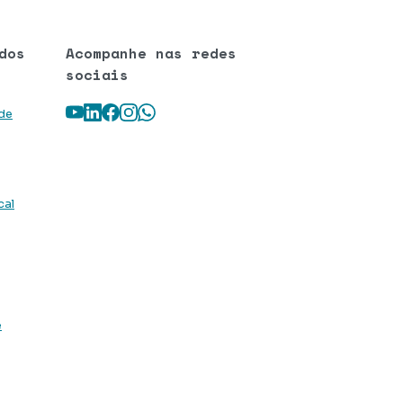
dos
Acompanhe nas redes
sociais
Youtube
LinkedIn
Facebook
Instagram
WhatsApp
 de
cal
e