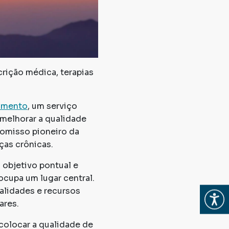
crição médica, terapias
imento
, um serviço
melhorar a qualidade
romisso pioneiro da
ças crônicas.
objetivo pontual e
ocupa um lugar central.
alidades e recursos
Abrir
ares.
colocar a qualidade de