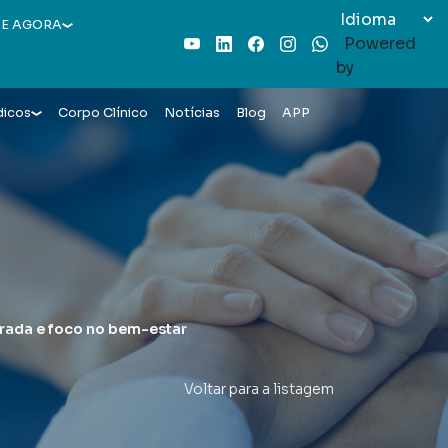
E AGORA
Powered
Youtube
LinkedIn
Facebook
Instagram
WhatsApp
by
dicos
Corpo Clínico
Notícias
Blog
APP
rada e foco no bem-estar
Voltar para a listagem