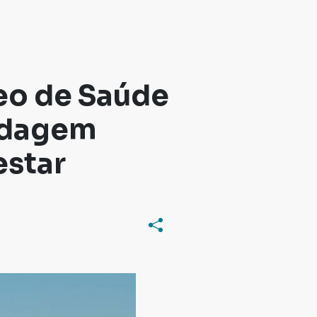
eo de Saúde
rdagem
estar