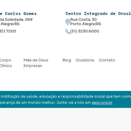
e Carlos Gomes
Centro Integrado de Onco
da Soledade, 569
Rua Costa, 30
 Alegre/RS
Porto Alegre/RS
3321.7200
(51) 3230.6000
Corpo
Mãe de Deus
Blog
Ouvidoria
Contato
Clínico
Empresas
instituição de saúde, educação e responsabilidade social que tem com
sperança de um mundo melhor. Junte-se a nós em
aesc.org.br