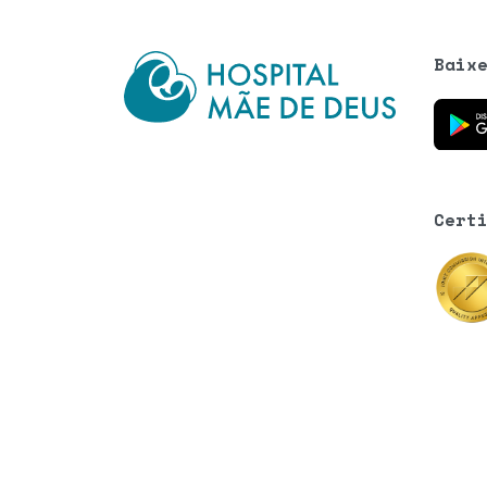
Baix
Baixe o
Cert