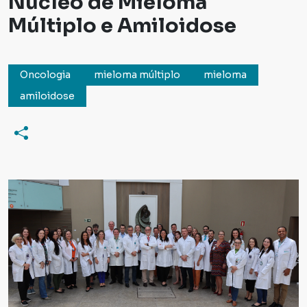
Núcleo de Mieloma
Múltiplo e Amiloidose
Oncologia
mieloma múltiplo
mieloma
amiloidose