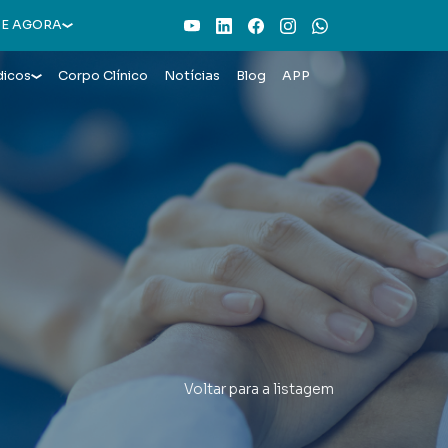
Youtube
LinkedIn
Facebook
Instagram
WhatsApp
E AGORA
dicos
Corpo Clínico
Notícias
Blog
APP
Voltar para a listagem