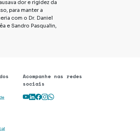
usava dor e rigidez da
aso, para manter a
eria com o Dr. Daniel
rêa e Sandro Pasqualin,
dos
Acompanhe nas redes
sociais
Youtube
LinkedIn
Facebook
Instagram
WhatsApp
 de
cal