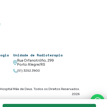
e
logia
Unidade de Radioterapia
Rua Orfanotrófio, 299
Porto Alegre/RS
(51) 3252.3900
Hospital Mãe de Deus. Todos os Direitos Reservados.
2026
Axysweb
Desenvolvido por