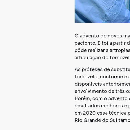
O advento de novos mat
paciente. E foi a part
pôde realizar a artropl
articulação do tornozelo
As próteses de substitu
tornozelo, conforme ex
disponíveis anteriorme
envolvimento de três oss
Porém, com o advento d
resultados melhores e p
em 2020 essa técnica pa
Rio Grande do Sul tam