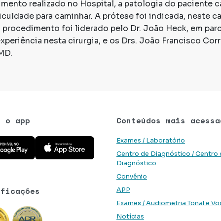
ento realizado no Hospital, a patologia do paciente ca
ficuldade para caminhar. A prótese foi indicada, neste c
o procedimento foi liderado pelo Dr. João Heck, em parc
periência nesta cirurgia, e os Drs. João Francisco Cor
MD.
e o app
Conteúdos mais acessa
 aplicativo na Google Play Store
Baixe o aplicativo na App Store
Exames / Laboratório
Centro de Diagnóstico / Centro
Diagnóstico
Convênio
ificações
APP
Exames / Audiometria Tonal e Vo
Notícias