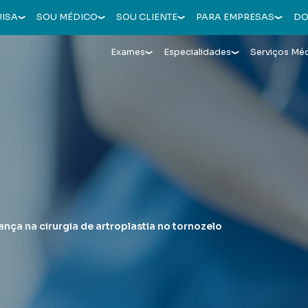
UISA
SOU MÉDICO
SOU CLIENTE
PARA EMPRESAS
DO
Exames
Especialidades
Serviços Mé
nça na cirurgia de artroplastia no tornozelo