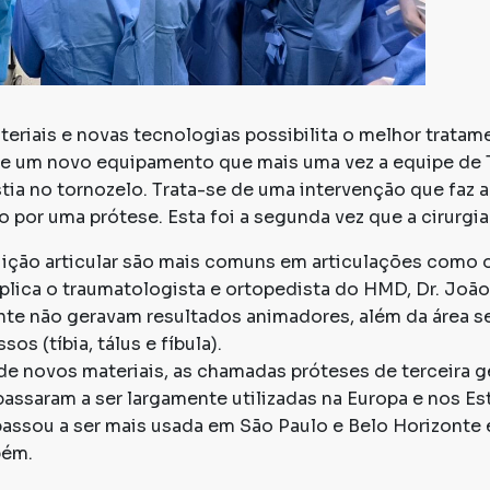
eriais e novas tecnologias possibilita o melhor trata
ir de um novo equipamento que mais uma vez a equipe d
astia no tornozelo. Trata-se de uma intervenção que faz 
 por uma prótese. Esta foi a segunda vez que a cirurgia 
ição articular são mais comuns em articulações como o 
plica o traumatologista e ortopedista do HMD, Dr. João
nte não geravam resultados animadores, além da área s
os (tíbia, tálus e fíbula).
e novos materiais, as chamadas próteses de terceira 
assaram a ser largamente utilizadas na Europa e nos Es
ssou a ser mais usada em São Paulo e Belo Horizonte e,
bém.