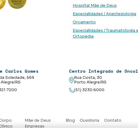
Hospital Mãe de Deus
Especialidades / Anestesiologia
Orçamento
Especialidades / Traumatologia 
Ortopedia
e Carlos Gomes
Centro Integrado de Onco
da Soledade, 569
Rua Costa, 30
 Alegre/RS
Porto Alegre/RS
3321.7200
(51) 3230.6000
Corpo
Mãe de Deus
Blog
Ouvidoria
Contato
Clínico
Empresas