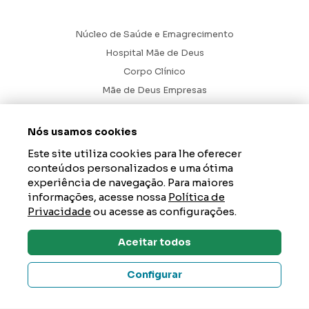
Núcleo de Saúde e Emagrecimento
Hospital Mãe de Deus
Corpo Clínico
Mãe de Deus Empresas
Blog
Ouvidoria
Nós usamos cookies
Contato
Este site utiliza cookies para lhe oferecer
conteúdos personalizados e uma ótima
Hospital Mãe de Deus. Todos os Direitos Reservados.
2026
experiência de navegação. Para maiores
informações, acesse nossa
Política de
Axysweb
Desenvolvido por
Privacidade
ou acesse as configurações.
Aceitar todos
Dúvidas? Tire Aqui
Configurar
Um Hospital da AESC – instituição de saúde, educação e
responsabilidade social que tem como propósito gerar impacto