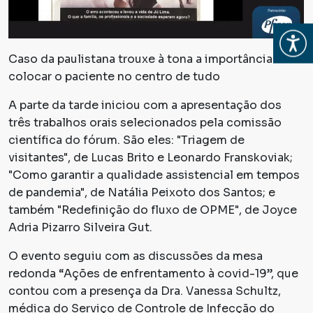
Abrir
Caso da paulistana trouxe à tona a importância de
colocar o paciente no centro de tudo
A parte da tarde iniciou com a apresentação dos
três trabalhos orais selecionados pela comissão
científica do fórum. São eles:
"Triagem de
visitantes"
, de Lucas Brito e Leonardo Franskoviak;
"Como garantir a qualidade assistencial em tempos
de pandemia"
, de Natália Peixoto dos Santos; e
também
"Redefinição do fluxo de OPME"
, de Joyce
Adria Pizarro Silveira Gut.
O evento seguiu com as discussões da mesa
redonda “Ações de enfrentamento à covid-19”, que
contou com a presença da Dra. Vanessa Schultz,
médica do Serviço de Controle de Infecção do