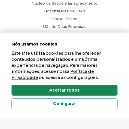
Núcleo de Saúde e Emagrecimento
Hospital Mãe de Deus
Corpo Clínico
Mãe de Deus Empresas
Blog
Ouvidoria
Nós usamos cookies
Contato
Este site utiliza cookies para lhe oferecer
conteúdos personalizados e uma ótima
Hospital Mãe de Deus. Todos os Direitos Reservados.
2026
experiência de navegação. Para maiores
informações, acesse nossa
Política de
Axysweb
Desenvolvido por
Privacidade
ou acesse as configurações.
Aceitar todos
Dúvidas? Tire Aqui
Configurar
Um Hospital da AESC – instituição de saúde, educação e
responsabilidade social que tem como propósito gerar impacto
positivo na vida das pessoas e acolher a esperança de um mundo
melhor. Junte-se a nós em
aesc.org.br