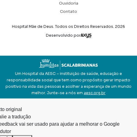
Ouvidoria
Contato
Hospital Mãe de Deus. Todos os Direitos Reservados.
2026
Axysweb
Desenvolvido por
Um Hospital da AESC – instituição de saúde, educação e
responsabilidade social que tem como propósito gerar impacto
positivo na vida das pessoas e acolher a esperança de um mundo
melhor. Junte-se a nós em
aesc.org.br
to original
lie a tradução
eedback vai ser usado para ajudar a melhorar o Google
dutor