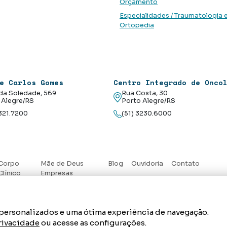
Orçamento
Especialidades / Traumatologia 
Ortopedia
e Carlos Gomes
Centro Integrado de Onco
da Soledade, 569
Rua Costa, 30
 Alegre/RS
Porto Alegre/RS
3321.7200
(51) 3230.6000
Corpo
Mãe de Deus
Blog
Ouvidoria
Contato
Clínico
Empresas
s personalizados e uma ótima experiência de navegação.
Privacidade
ou acesse as configurações.
instituição de saúde, educação e responsabilidade social que tem com