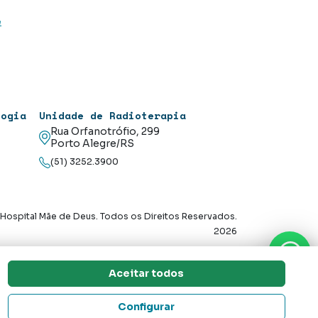
e
logia
Unidade de Radioterapia
Rua Orfanotrófio, 299
Porto Alegre/RS
(51) 3252.3900
Hospital Mãe de Deus. Todos os Direitos Reservados.
2026
Axysweb
Desenvolvido por
Aceitar todos
Dúvidas? Tire Aqui
Configurar
o propósito gerar impacto positivo na vida das