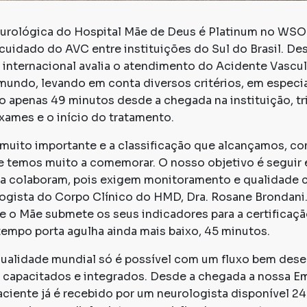
urológica do Hospital Mãe de Deus é Platinum no WSO
o cuidado do AVC entre instituições do Sul do Brasil. D
ção internacional avalia o atendimento do Acidente Vascu
mundo, levando em conta diversos critérios, em especia
o apenas 49 minutos desde a chegada na instituição, tr
xames e o início do tratamento.
muito importante e a classificação que alcançamos, c
e temos muito a comemorar. O nosso objetivo é seguir 
a colaboram, pois exigem monitoramento e qualidade 
ologista do Corpo Clínico do HMD, Dra. Rosane Brondani.
ue o Mãe submete os seus indicadores para a certifica
empo porta agulha ainda mais baixo, 45 minutos.
qualidade mundial só é possível com um fluxo bem des
e capacitados e integrados. Desde a chegada a nossa E
ciente já é recebido por um neurologista disponível 24