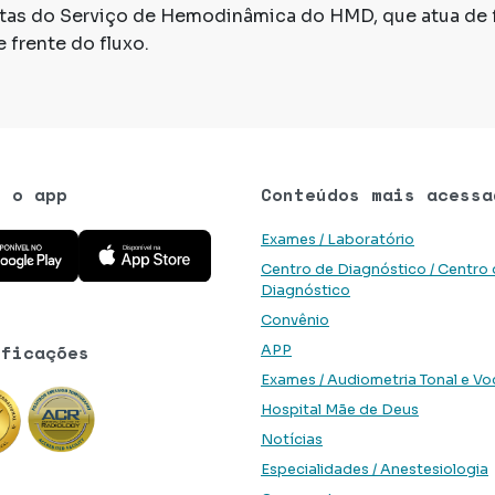
stas do Serviço de Hemodinâmica do HMD, que atua de 
e frente do fluxo.
e o app
Conteúdos mais acessa
 aplicativo na Google Play Store
Baixe o aplicativo na App Store
Exames / Laboratório
Centro de Diagnóstico / Centro
Diagnóstico
Convênio
ificações
APP
Exames / Audiometria Tonal e Vo
Hospital Mãe de Deus
Notícias
Especialidades / Anestesiologia