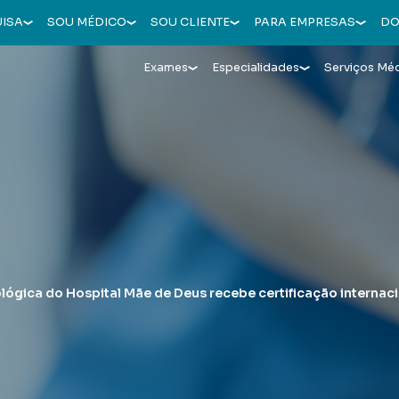
UISA
SOU MÉDICO
SOU CLIENTE
PARA EMPRESAS
DO
Exames
Especialidades
Serviços Mé
ógica do Hospital Mãe de Deus recebe certificação internac