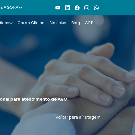
Youtube
LinkedIn
Facebook
Instagram
WhatsApp
E AGORA
dicos
Corpo Clínico
Notícias
Blog
APP
ional para atendimento de AVC
Voltar para a listagem