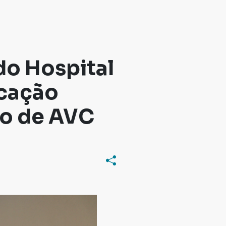
do Hospital
icação
to de AVC