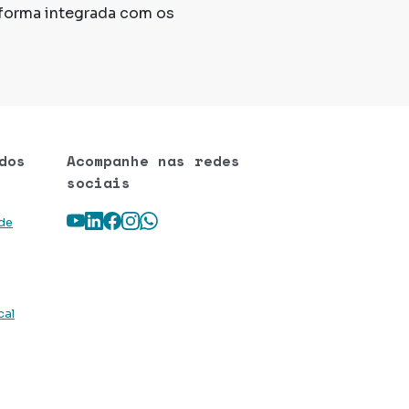
forma integrada com os
dos
Acompanhe nas redes
sociais
Youtube
LinkedIn
Facebook
Instagram
WhatsApp
 de
cal