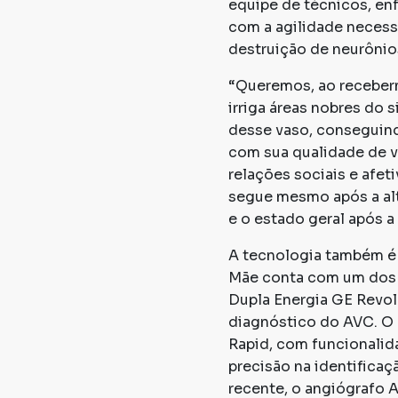
equipe de técnicos, enf
com a agilidade necessá
destruição de neurônios
“Queremos, ao receberm
irriga áreas nobres do 
desse vaso, conseguind
com sua qualidade de vi
relações sociais e afet
segue mesmo após a alta
e o estado geral após a 
A tecnologia também é 
Mãe conta com um dos 
Dupla Energia GE Revol
diagnóstico do AVC. O
Rapid, com funcionalida
precisão na identificaç
recente, o angiógrafo 