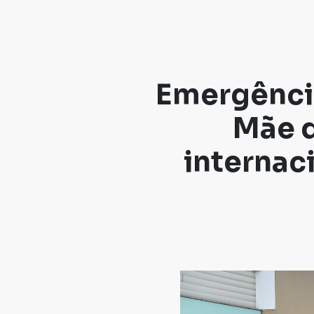
Emergência
Mãe d
internac