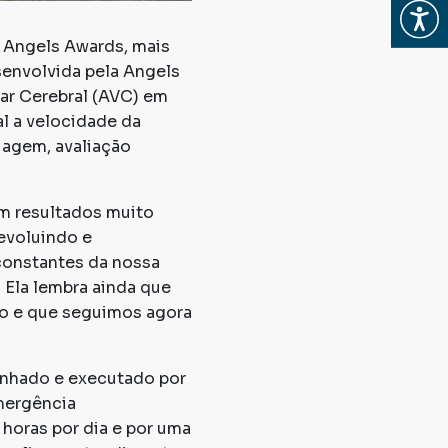
Abrir
 Angels Awards, mais
esenvolvida pela Angels
lar Cerebral (AVC) em
l a velocidade da
iagem, avaliação
om resultados muito
evoluindo e
constantes da nossa
 Ela lembra ainda que
ção e que seguimos agora
enhado e executado por
mergência
 horas por dia e por uma