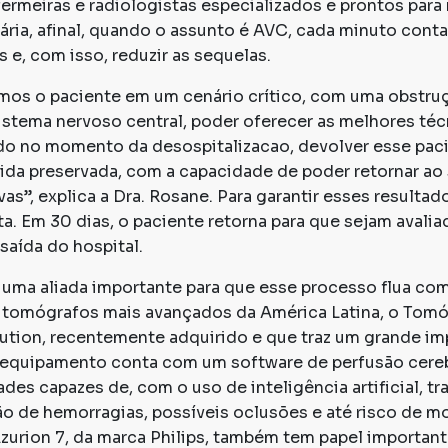
ermeiras e radiologistas especializados e prontos para 
ria, afinal, quando o assunto é AVC, cada minuto conta 
 e, com isso, reduzir as sequelas.
os o paciente em um cenário crítico, com uma obstruç
sistema nervoso central, poder oferecer as melhores té
o no momento da desospitalizacao, devolver esse pacie
da preservada, com a capacidade de poder retornar ao 
ivas”, explica a Dra. Rosane. Para garantir esses resul
. Em 30 dias, o paciente retorna para que sejam avalia
saída do hospital.
uma aliada importante para que esse processo flua com
tomógrafos mais avançados da América Latina, o Tomó
ution, recentemente adquirido e que traz um grande im
 equipamento conta com um software de perfusão cere
des capazes de, com o uso de inteligência artificial, tra
ão de hemorragias, possíveis oclusões e até risco de m
Azurion 7, da marca Philips, também tem papel importan