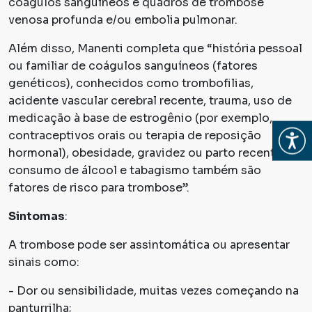
coágulos sanguíneos e quadros de trombose
venosa profunda e/ou embolia pulmonar.
Além disso, Manenti completa que “história pessoal
ou familiar de coágulos sanguíneos (fatores
genéticos), conhecidos como trombofilias,
acidente vascular cerebral recente, trauma, uso de
medicação à base de estrogênio (por exemplo,
Abrir
contraceptivos orais ou terapia de reposição
hormonal), obesidade, gravidez ou parto recente,
consumo de álcool e tabagismo também são
fatores de risco para trombose”.
Sintomas
:
A trombose pode ser assintomática ou apresentar
sinais como:
- Dor ou sensibilidade, muitas vezes começando na
panturrilha;