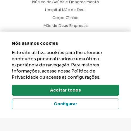
Núcleo de Saúde e Emagrecimento
Hospital Mãe de Deus
Corpo Clínico
Mãe de Deus Empresas
Blog
Ouvidoria
Nós usamos cookies
Contato
Este site utiliza cookies para lhe oferecer
conteúdos personalizados e uma ótima
Hospital Mãe de Deus. Todos os Direitos Reservados.
2026
experiência de navegação. Para maiores
informações, acesse nossa
Política de
Axysweb
Desenvolvido por
Privacidade
ou acesse as configurações.
Aceitar todos
Dúvidas? Tire Aqui
Configurar
Um Hospital da AESC – instituição de saúde, educação e
responsabilidade social que tem como propósito gerar impacto
positivo na vida das pessoas e acolher a esperança de um mundo
melhor. Junte-se a nós em
aesc.org.br