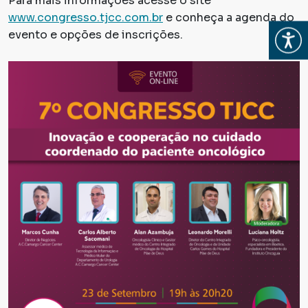
Para mais informações acesse o site
www.congresso.tjcc.com.br
e conheça a agenda do
Abrir
evento e opções de inscrições.