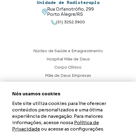
Unidade de Radioterapia
Rua Orfanotrófio, 299
Porto Alegre/RS
(51) 3252.3900
Núcleo de Saúde e Emagrecimento
Hospital Mãe de Deus
Corpo Clínico
Mãe de Deus Empresas
Blog
Ouvidoria
Nós usamos cookies
Contato
Este site utiliza cookies para lhe oferecer
conteúdos personalizados e uma ótima
Hospital Mãe de Deus. Todos os Direitos Reservados.
2026
experiência de navegação. Para maiores
informações, acesse nossa
Política de
Axysweb
Desenvolvido por
Privacidade
ou acesse as configurações.