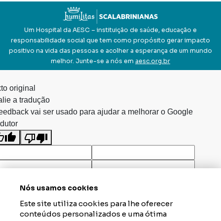
Um Hospital da AESC – instituição de saúde, educação e
responsabilidade social que tem como propósito gerar impacto
positivo na vida das pessoas e acolher a esperança de um mundo
melhor. Junte-se a nós em
aesc.org.br
to original
lie a tradução
eedback vai ser usado para ajudar a melhorar o Google
dutor
Nós usamos cookies
Este site utiliza cookies para lhe oferecer
conteúdos personalizados e uma ótima