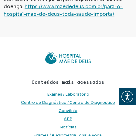
doença:
https://www.maededeus.com.br/para-o-
hospital-mae-de-deus-toda-saude-importa/
Conteúdos mais acessados
Abrir
Exames / Laboratório
Centro de Diagnóstico / Centro de Diagnóstico
Convênio
APP
Notícias
Exames / Audiometria Tonal e Vocal