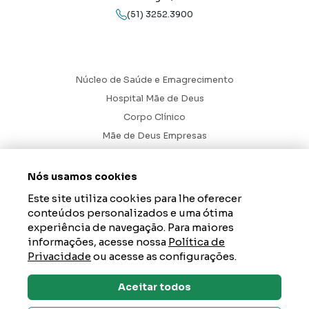
(51) 3252.3900
Núcleo de Saúde e Emagrecimento
Hospital Mãe de Deus
Corpo Clínico
Mãe de Deus Empresas
Blog
Ouvidoria
Nós usamos cookies
Contato
Este site utiliza cookies para lhe oferecer
conteúdos personalizados e uma ótima
Hospital Mãe de Deus. Todos os Direitos Reservados.
2026
experiência de navegação. Para maiores
informações, acesse nossa
Política de
Axysweb
Desenvolvido por
Privacidade
ou acesse as configurações.
Aceitar todos