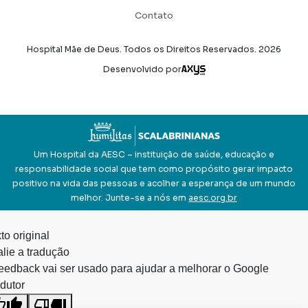
Contato
Hospital Mãe de Deus. Todos os Direitos Reservados.
2026
Axysweb
Desenvolvido por
Um Hospital da AESC – instituição de saúde, educação e
responsabilidade social que tem como propósito gerar impacto
positivo na vida das pessoas e acolher a esperança de um mundo
melhor. Junte-se a nós em
aesc.org.br
to original
lie a tradução
eedback vai ser usado para ajudar a melhorar o Google
dutor