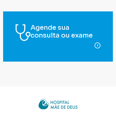
Agende sua
consulta ou exame
para ag