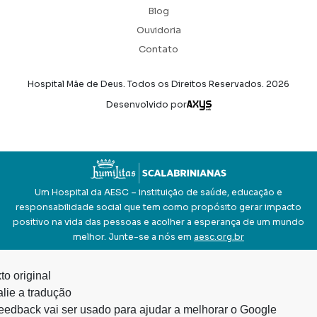
Blog
Ouvidoria
Contato
Hospital Mãe de Deus. Todos os Direitos Reservados.
2026
Axysweb
Desenvolvido por
Um Hospital da AESC – instituição de saúde, educação e
responsabilidade social que tem como propósito gerar impacto
positivo na vida das pessoas e acolher a esperança de um mundo
melhor. Junte-se a nós em
aesc.org.br
to original
lie a tradução
eedback vai ser usado para ajudar a melhorar o Google