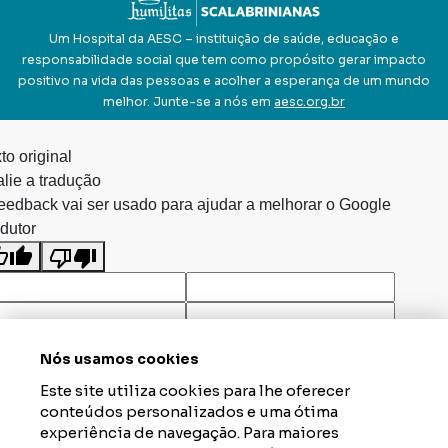
Um Hospital da AESC – instituição de saúde, educação e
responsabilidade social que tem como propósito gerar impacto
positivo na vida das pessoas e acolher a esperança de um mundo
melhor. Junte-se a nós em
aesc.org.br
to original
lie a tradução
eedback vai ser usado para ajudar a melhorar o Google
dutor
Nós usamos cookies
Este site utiliza cookies para lhe oferecer
conteúdos personalizados e uma ótima
experiência de navegação. Para maiores