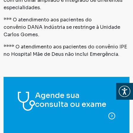
com um olhar ampliado e integrado de diferentes
especialidades.
*** O atendimento aos pacientes do
convênio DANA Indústria se restringe à Unidade
Carlos Gomes.
**** O atendimento aos pacientes do convênio IPE
no Hospital Mãe de Deus não inclui Emergência.
Abrir
Agende sua
consulta ou exame
para ag