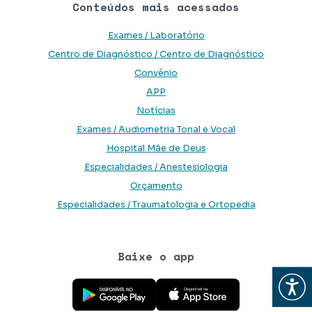
Conteúdos mais acessados
Exames / Laboratório
Centro de Diagnóstico / Centro de Diagnóstico
Convênio
APP
Notícias
Exames / Audiometria Tonal e Vocal
Hospital Mãe de Deus
Especialidades / Anestesiologia
Orçamento
Especialidades / Traumatologia e Ortopedia
Baixe o app
Abrir
Baixe o aplicativo na Google Play Store
Baixe o aplicativo na App Store