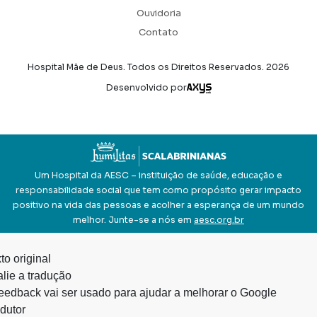
Ouvidoria
Contato
Hospital Mãe de Deus. Todos os Direitos Reservados.
2026
Axysweb
Desenvolvido por
Um Hospital da AESC – instituição de saúde, educação e
responsabilidade social que tem como propósito gerar impacto
positivo na vida das pessoas e acolher a esperança de um mundo
melhor. Junte-se a nós em
aesc.org.br
to original
lie a tradução
eedback vai ser usado para ajudar a melhorar o Google
dutor