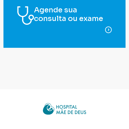
Agende sua
consulta ou exame
para ag